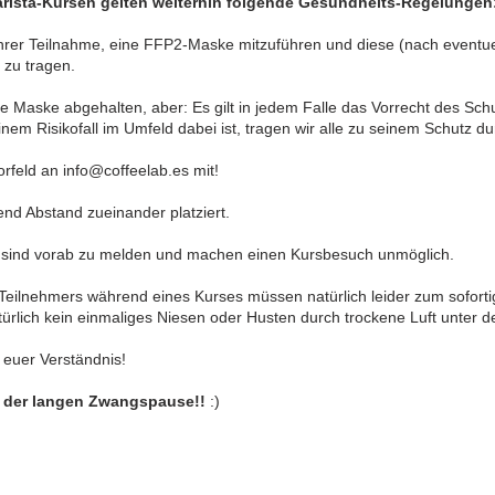
ista-Kursen gelten weiterhin folgende Gesundheits-Regelungen
t ihrer Teilnahme, eine FFP2-Maske mitzuführen und diese (nach eventu
 zu tragen.
e Maske abgehalten, aber: Es gilt in jedem Falle das Vorrecht des Schu
nem Risikofall im Umfeld dabei ist, tragen wir alle zu seinem Schutz 
 Vorfeld an info@coffeelab.es mit!
end Abstand zueinander platziert.
g sind vorab zu melden und machen einen Kursbesuch unmöglich.
s Teilnehmers während eines Kurses müssen natürlich leider zum sofor
atürlich kein einmaliges Niesen oder Husten durch trockene Luft unter 
 euer Verständnis!
h der langen Zwangspause!!
:)