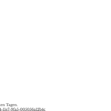
zten Tagen.
4-11e7-9fa5-005056a12b4c