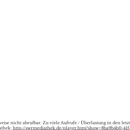
weise nicht abrufbar. Zu viele Aufrufe / Überlastung in den let
athek:
http://swrmediathek.de/player.htm?show=8ba9b4b0-41f