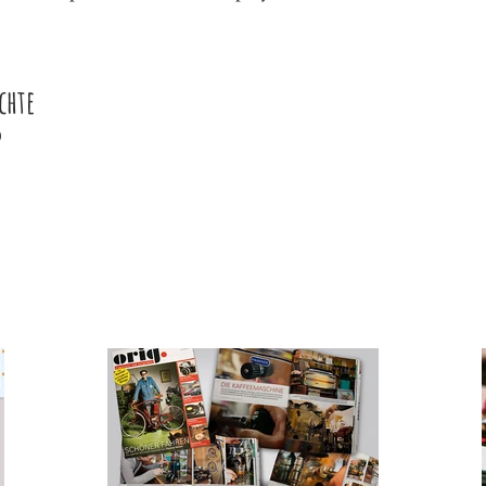
chte
)