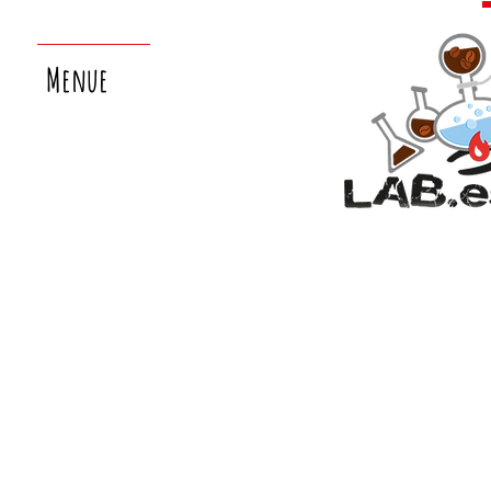
Menue
nächster
laborsamstag:
26.9.!