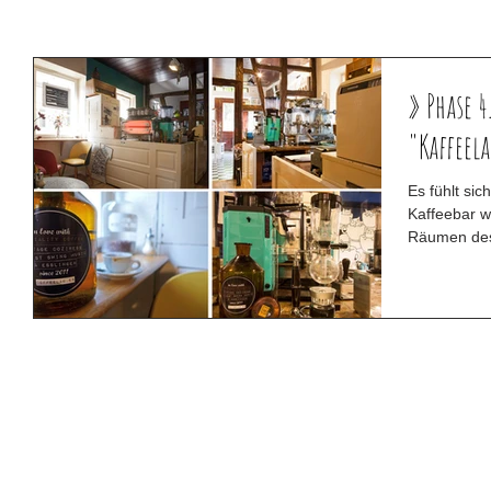
» Phase 4
"Kaffeela
Es fühlt sic
Kaffeebar w
Räumen des