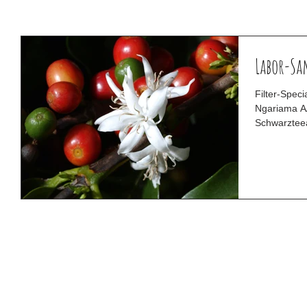
Labor-Sa
Filter-Spec
Ngariama AA aus Kenia 