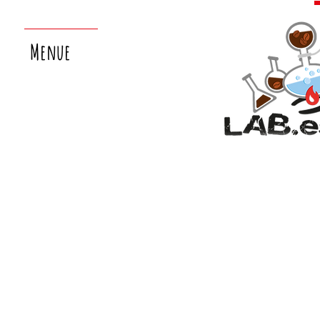
Menue
nächster
laborsamstag:
26.9.!