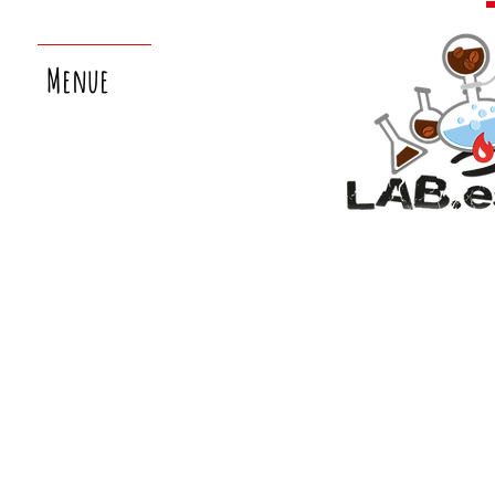
Menue
nächster
laborsamstag:
26.9.!