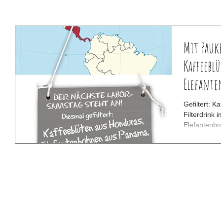
Mit Pauk
Kaffeeblü
Elefante
Gefiltert: 
Filterdrink im Ka
Elefantenbo