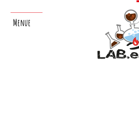
Menue
nächster
laborsamstag:
26.9.!