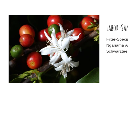
Labor-Sa
Filter-Spec
Ngariama AA aus Kenia 