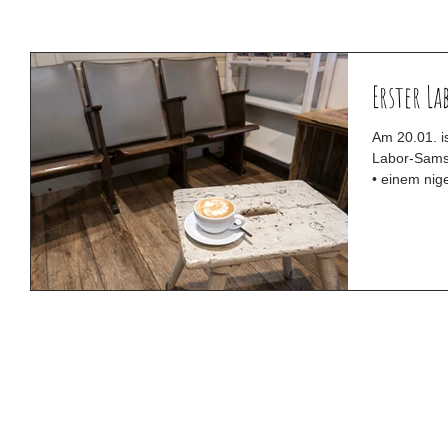
Erster L
Am 20.01. is
Labor-Samst
• einem nig