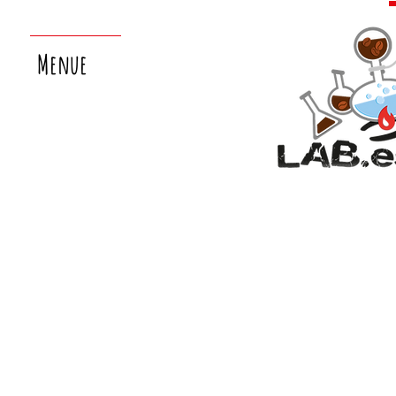
Menue
nächster
laborsamstag:
26.9.!