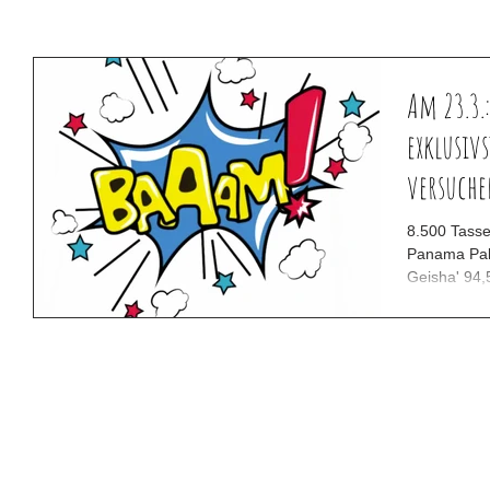
Am 23.3.
exklusivs
versuche
8.500 Tasse
Panama Palenzue
Geish