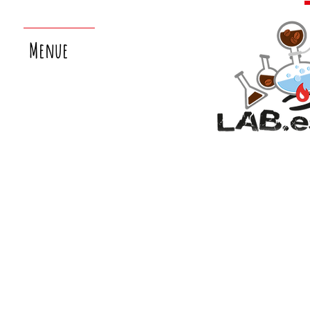
Menue
nächster
laborsamstag:
26.9.!