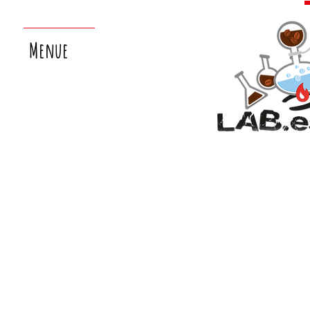
Menue
nächster
laborsamstag:
26.9.!