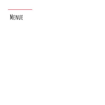
Menue
nächster
laborsamstag:
26.9.!