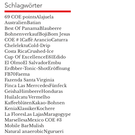
Schlagwörter
69 COE points
Alajuela
Australien
Batian
Best Of Panama
Blaubeere
Bohnenverkauf
Boji
Bom Jesus
COE # 1
Caffè Arancio
Caturra
Chelelektu
Cold-Drip
Costa Rica
Crushed-Ice
Cup Of Excellence
E61
Edido
El Olmo
El Salvador
Embu
Erdbber-Tonic-Shot
Eröffnung
FB70
Faema
Fazenda Santa Virginia
Finca Las Merrcedes
Fünfeck
Geisha
Himbeere
Honduras
Huila
Icatu Vermelho
Kaffeeblüten
Kakao-Bohnen
Kenia
Klassiker
Kochere
La Flores
Las Lajas
Maragogype
Marsellesa
Mexico COE #3
Mobile Bar
Mulish
Natural anaerobic
Ngurueri