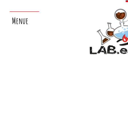
Menue
nächster
laborsamstag:
26.9.!