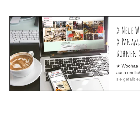
» Neue W
» Panama
Bohnen »
★ Woohaa » Wir haben eine neue Webseite! Jetzt
auch endlich