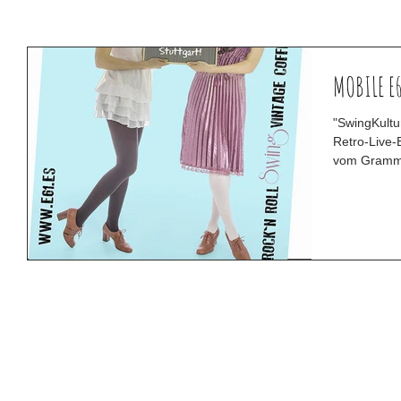
MOBILE E
"SwingKultur
Retro-Live-Band aus Par
vom Grammo