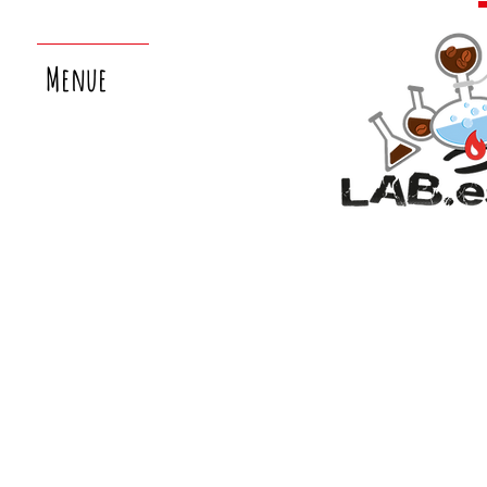
Menue
nächster
laborsamstag:
26.9.!