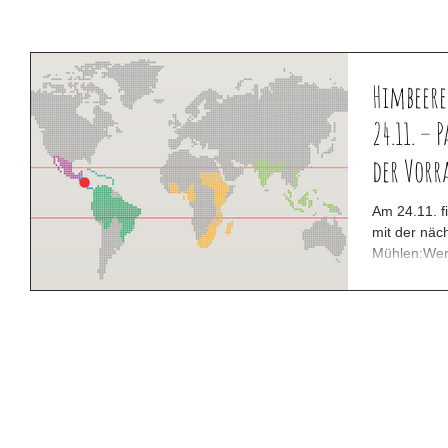
Himbeere
24.11. – 
der Vorra
Am 24.11. f
mit der näc
Mühlen:Wer 