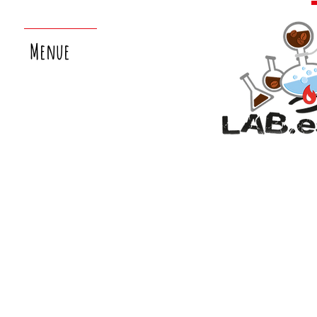
Menue
nächster
laborsamstag:
26.9.!