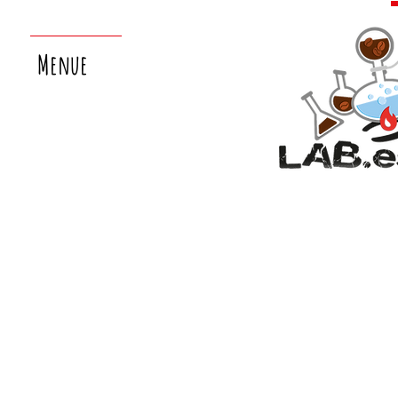
Menue
nächster
laborsamstag:
26.9.!