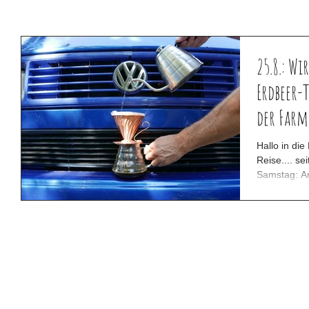
25.8.: Wi
Erdbeer-
der Farm
Hallo in di
Reise.... s
Samstag: A