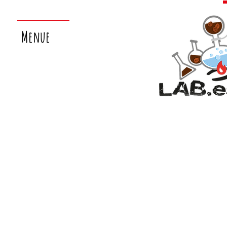
Menue
nächster
laborsamstag:
26.9.!