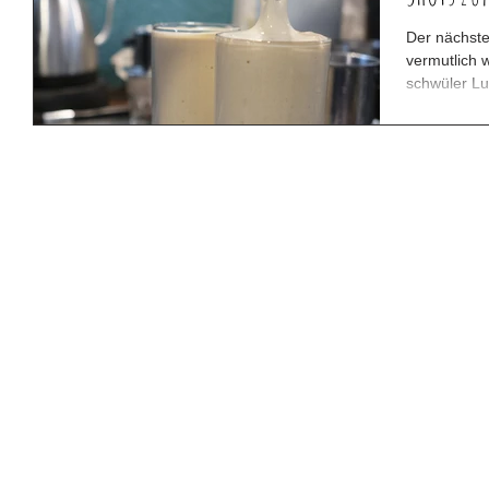
Der nächste 
vermutlich 
schwüler Luf