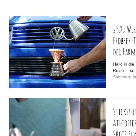
25.8.: Wi
Erdbeer-
der Farm
Hallo in di
Reise.... s
Samstag: A
Stickstof
Äthiopier
Shots zu