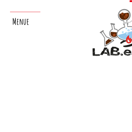
Menue
nächster
laborsamstag:
26.9.!