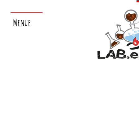
Menue
nächster
laborsamstag:
26.9.!