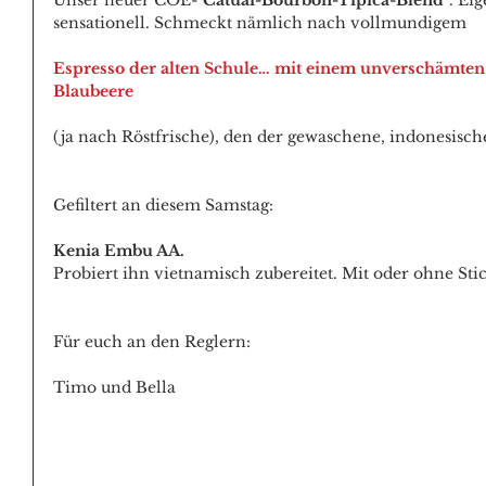
Unser neuer COE-
"Catuaí-Bourbon-Tipica-Blend"
. Ei
sensationell. Schmeckt nämlich nach vollmundigem
Espresso der alten Schule… mit einem unverschämten
Blaubeere
(ja nach Röstfrische), den der gewaschene, indonesisch
Gefiltert an diesem Samstag: 
Kenia Embu AA.
Probiert ihn vietnamisch zubereitet. Mit oder ohne Stic
Für euch an den Reglern:
Timo und Bella